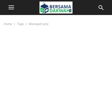
Home
Tags
Menepati janji