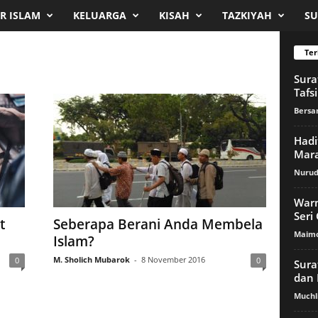
R ISLAM
KELUARGA
KISAH
TAZKIYAH
SU
Ter
Sura
Tafsi
Bers
Hadi
Mar
Nurud
Warn
Seri
t
Seberapa Berani Anda Membela
Maimo
Islam?
M. Sholich Mubarok
-
8 November 2016
0
0
Sura
dan 
Muchli