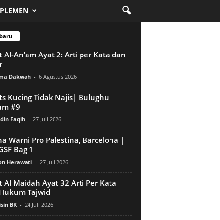
PLEMEN
baru
t Al-An’am Ayat 2: Arti per Kata dan
r
ama Dakwah
-
6 Agustus 2026
ts Kucing Tidak Najis| Bulughul
am #9
din Faqih
-
27 Juli 2026
a Warni Pro Palestina, Barcelona |
 GSF Bag 1
n Herawati
-
27 Juli 2026
t Al Maidah Ayat 32 Arti Per Kata
Hukum Tajwid
sin BK
-
24 Juli 2026