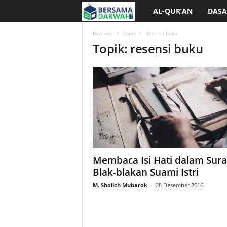
AL-QUR’AN
DASA
B
e
Beranda
Topik
Resensi buku
Topik: resensi buku
r
s
a
m
a
Membaca Isi Hati dalam Sura
D
Blak-blakan Suami Istri
M. Sholich Mubarok
-
28 Desember 2016
a
k