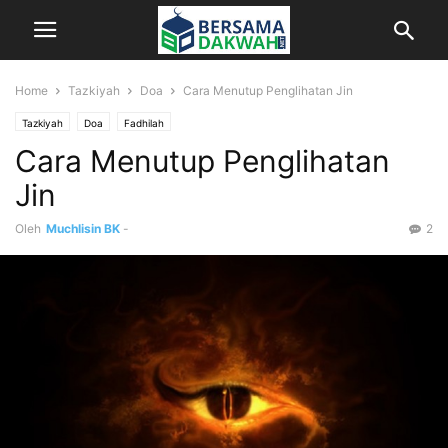
Home
Tazkiyah
Doa
Cara Menutup Penglihatan Jin
Tazkiyah
Doa
Fadhilah
Cara Menutup Penglihatan
Jin
Oleh
Muchlisin BK
-
2