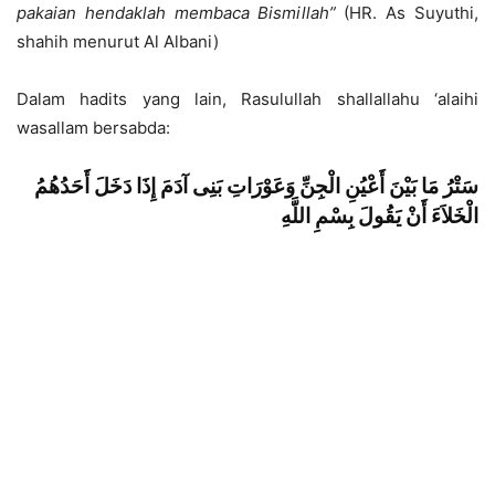
pakaian hendaklah membaca Bismillah”
(HR. As Suyuthi,
shahih menurut Al Albani)
Dalam hadits yang lain, Rasulullah shallallahu ‘alaihi
wasallam bersabda:
سَتْرُ مَا بَيْنَ أَعْيُنِ الْجِنِّ وَعَوْرَاتِ بَنِى آدَمَ إِذَا دَخَلَ أَحَدُهُمُ
الْخَلاَءَ أَنْ يَقُولَ بِسْمِ اللَّهِ