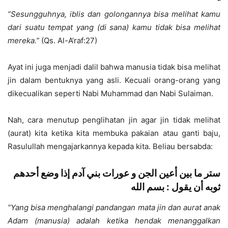
”Sesungguhnya, iblis dan golongannya bisa melihat kamu
dari suatu tempat yang (di sana) kamu tidak bisa melihat
mereka.”
(Qs. Al-A’raf:27)
Ayat ini juga menjadi dalil bahwa manusia tidak bisa melihat
jin dalam bentuknya yang asli. Kecuali orang-orang yang
dikecualikan seperti Nabi Muhammad dan Nabi Sulaiman.
Nah, cara menutup penglihatan jin agar jin tidak melihat
(aurat) kita ketika kita membuka pakaian atau ganti baju,
Rasulullah mengajarkannya kepada kita. Beliau bersabda:
ستر ما بين أعين الجن و عورات بني آدم إذا وضع أحدهم
ثوبه أن يقول : بسم الله
“Yang bisa menghalangi pandangan mata jin dan aurat anak
Adam (manusia) adalah ketika hendak menanggalkan